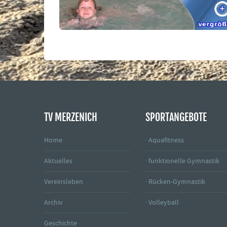
TV MERZENICH
SPORTANGEBOTE
Home
· Aquafitness
Aktuelles
· funktionelle Gymnastik
Vereinsleben
· Rücken-Gymnastik
Archiv
· Volleyball
Geschichte