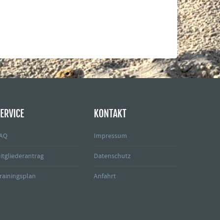
ERVICE
KONTAKT
AQ
Impressum
itgliederantrag
Datenschutz
rainingsplan
Anfahrt