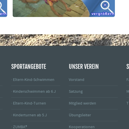
SPORTANGEBOTE
UNSER VEREIN
S
· Eltern-Kind-Schwimmen
Vorstand
F
· Kinderschwimmen ab 6.J
Satzung
M
· Eltern-Kind-Turnen
Mitglied werden
T
· Kinderturnen ab 5.J
Übungsleiter
· ZUMBA®
Kooperationen