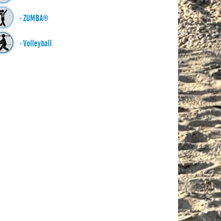
· ZUMBA®
· Volleyball