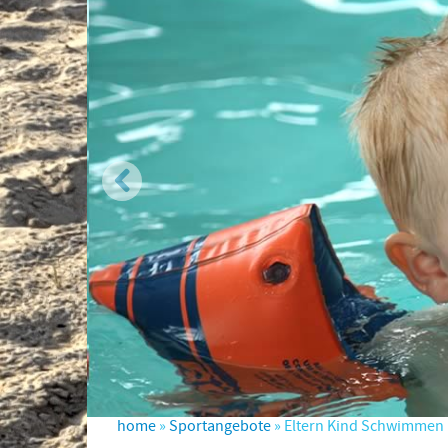
home
»
Sportangebote
» Eltern Kind Schwimmen